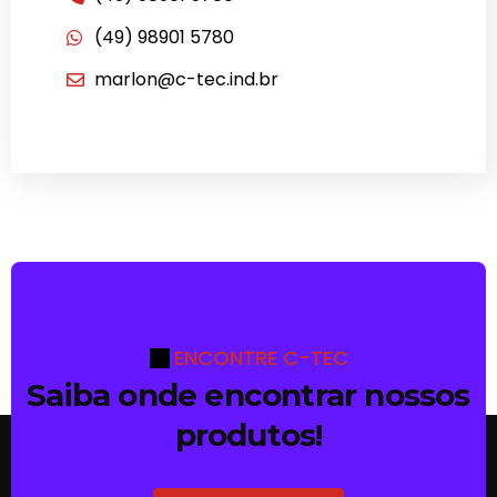
(49) 98901 5780
marlon@c-tec.ind.br
ENCONTRE C-TEC
Saiba onde encontrar nossos
produtos!