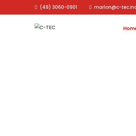
(49) 3060-0901
marlon@c-tec.ind
Hom