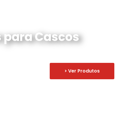
s para Cascos
> Ver Produtos