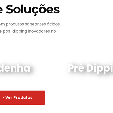
e Soluções
m produtos saneantes ácidos,
 e pós-dipping inovadores no
rdenha
Pré Dipp
> Ver Produtos